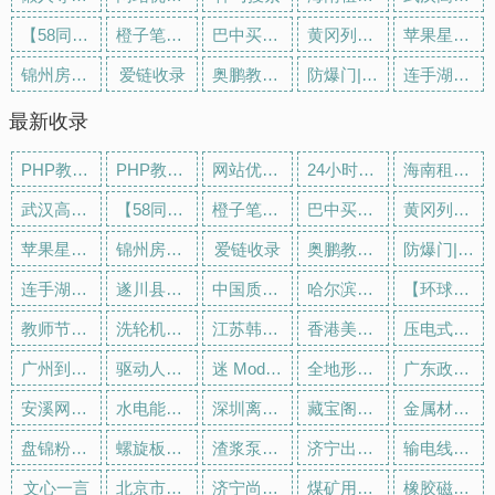
【58同城 58.com】呼和浩特分类信息 - 本地 免费 高效
橙子笔记-多邮箱聚合收发｜AI助手｜笔记文档云端同步｜团队与个人高效协作工具
巴中买房_巴中房产网_巴中购房找吉屋网 - 巴中吉屋网
黄冈列举网 - 黄冈分类信息免费发布平台
苹果星小芒微信分身多开兑换激活码购买下载官网
锦州房产网_新房_房地产信息网–锦州楼盘网
爱链收录
奥鹏教育-集考研,MBA,出国留学,职业证书,IT培训等职业教育服务提供者,打造“互联网+”职业教育新生态
防爆门|泄爆门|防爆墙|抗爆墙|泄爆墙生产施工厂家-河北永润门业
连手湖北孪生数字城市生活网|湖北六维空间|湖北元宇宙|湖北AI数字人分身
最新收录
PHP教程,PHP入门教程,PHP学习,PHP程序员,PHP网站,PHP视频教程,Mysql教程,CMS教程,AI秒收录 - AI秒收录
PHP教程,PHP入门教程,PHP学习,PHP程序员,PHP网站,PHP视频教程,Mysql教程,CMS教程,AI收录网 - AI收录网
网站优化_免费发广告外链_SEO软文推广_php秒收录
24小时下单自助业务平台
海南租房网-海南房屋租赁,海南房子出租,海南出租房屋,海南房地产中介,海南个人租房信息
武汉高考信息网-武汉高考时间,武汉高考复读,武汉志愿填报,武汉高考分数线,武汉高考成绩查询
【58同城 58.com】呼和浩特分类信息 - 本地 免费 高效
橙子笔记-多邮箱聚合收发｜AI助手｜笔记文档云端同步｜团队与个人高效协作工具
巴中买房_巴中房产网_巴中购房找吉屋网 - 巴中吉屋网
黄冈列举网 - 黄冈分类信息免费发布平台
苹果星小芒微信分身多开兑换激活码购买下载官网
锦州房产网_新房_房地产信息网–锦州楼盘网
爱链收录
奥鹏教育-集考研,MBA,出国留学,职业证书,IT培训等职业教育服务提供者,打造“互联网+”职业教育新生态
防爆门|泄爆门|防爆墙|抗爆墙|泄爆墙生产施工厂家-河北永润门业
连手湖北孪生数字城市生活网|湖北六维空间|湖北元宇宙|湖北AI数字人分身
遂川县金鑫光电科技有限公司 - 八方资源网
中国质量报告-产品可靠性报告官网
哈尔滨同城信息网|哈尔滨信息网|哈尔滨信息港|哈尔滨吧|哈尔滨分类信息网|哈尔滨生活网 专业门户
【环球网校官方网站】职业教育在线_移动学习、职达未来！
教师节送老师什么礼物好,送给老师的礼物,适合送给老师的礼物 - 商务热销
洗轮机_洗车台_建筑工地洗轮机厂家_工程车辆自动冲洗设备_大型车辆冲洗设备报价
江苏韩威空调制冷设备有限公司-直膨式空调机组-移动式岗位送风机-四季型移动除湿机-组合式空调机组
香港美容网-香港美容整形,香港整形医院,香港美容整形医院,香港整形医院排行榜
压电式雾化器,负压吸引器-淄博泰雷兹电子有限公司
广州到乌鲁木齐物流专线,广州到兰州物流专线,广州到西宁物流专线,广州到银川物流专线,广州到拉萨物流专线_广州市恒通物流有限公司 - 八方资源网
驱动人生官网-显卡驱动_打印机驱动_网卡驱动_声卡驱动等驱动程序下载及检测平台
迷 Mods —— 一个迷 Mods者的梦想家园！
全地形消防摩托车_背负式细水雾_全氟己酮灭火装置「斯库尔消防」
广东政府采购网-广东招标,广东招标采购,广东招标信息,广东政府采购,广东采购与招标网
安溪网-安溪招聘找工作、找房子、找对象，安溪综合生活信息门户！
水电能源科学杂志-学术之家
深圳离婚律师咨询「在线免费」华荣深圳婚姻律师事务所专办离婚纠纷案件
藏宝阁_《天下3》交易平台
金属材料检测,不锈钢检测,晶间腐蚀检验-淄博盈信金属材料检测有限公司
盘锦粉煤灰钢板仓,盘锦砂石骨料钢板仓,盘锦螺旋钢板仓,盘锦大型钢板仓,盘锦螺旋卷板仓,盘锦流化棒及均化改造_山东国华仓储设备有限公司
螺旋板式热交换器_螺旋板换热器-无锡卓亿达化工装备有限公司
渣浆泵-矿用渣浆泵-淄博博山支泽渣浆泵有限公司【官网】
济宁出国留学-济宁出国旅游留学移民劳务咨询-出国论坛
输电线路分布式故障定位系统-直流线路分布式故障定位装置-杭州顿恒科技有限公司
文心一言
北京市阀门总厂股份有限公司_北京市阀门总厂股份有限公司 - 八方资源网
济宁尚美饰家装饰官网-济宁装修设计公司_济宁房屋室内装修_济宁家装设计报价
煤矿用电力电缆,煤矿用控制电缆,煤矿用屏蔽电缆_山西津缆电线电缆有限公司 - 八方资源网
橡胶磁条|软磁环-磁性墙纸 - 广州新莱福磁材有限公司