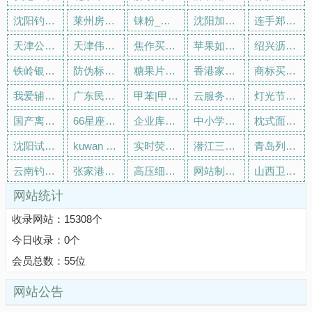
沈阳钓鱼网-沈阳钓鱼水库,沈阳钓鱼技巧,沈阳钓鱼视频,沈阳钓鱼场大全,沈阳钓鱼网站
莱州房产网，莱州二手房，租房，新房，房产信息网–莱州58安居客
铼粉_锰粉_镍粉_锡粉_银粉批发价格-兴荣源科技 - 八方资源网
沈阳加盟网-沈阳创业加盟,沈阳创业项目,沈阳加盟项目,沈阳招商加盟,沈阳投资理财加盟
连手郑州孪生数字城市生活网|郑州六维空间|郑州元宇宙|郑州AI数字人分身
天津公务员考试录用网-天津公务员考试时间,天津公务员报名,天津公务员考试真题,天津公务员职位表,天津公务员考试成绩查询
天津伟思实验仪器科技有限公司_恒温恒湿试验箱|高低温试验箱|盐雾试验机|紫外盐雾综合试验箱
焦作买房_焦作房产网_焦作购房找吉屋网 - 焦作吉屋网
苹果如家定制微信分身多开下载官网
绍兴沥青道路施工_铺设-沥青混泥土路面修补_养护-宏壹市政工程公司
铁岭银州区土流网 - 土地转让出租 - 流转市场
防伪标签厂家_二维码防伪标签_防伪公司-瑞信防伪
糖果片压片机-糖果压片机-棒棒糖压片机-兴化市祥和制药机械有限公司
香港家教网-香港兼职家教,香港家教老师,香港一对一家教辅导,香港大学生家教网
商标买卖-商标交易-正规商标转让平台-品标网
我爱辅助吧 - 全网最大游戏辅助论坛,免费游戏辅助网！娱乐资源网 - Powered by Discuz!
广东民进网
甲苯|甲醛发生器_水蒸气发生器-孚然德实验设备 - 八方资源网
云服务器、海外云服务器、国外服务器、云虚拟主机、云计算服务商 -特网科技
灯光节厂家,灯光节方案,灯光造型定制厂家,灯光展出租,恐龙模型出租,恐龙模型租赁,树木亮化工程,树木亮化价格,天鹅花车出租,巡游花车出租,恐龙租赁,恐龙出租_郑州志束文化传播有限公司 - 八方资源网
国产离子色谱仪,红外分光测油仪,自动烟尘烟气测试仪-青岛埃仑通用科技有限公司
66星座_12星座运势配对查询网
企业库免费B2B网站商业搜索|网上贸易|网络宣传|电子商务交流B2B平台|国外B2B网站大全|免费B2B网站
中小学教师资格证考试网_教师招聘网_教师资格网-华图教师网
枕式面包包装机_日用品食品_枕式包装机设备厂家-佛山市鑫保隆包装机械有限公司
沈阳试管婴儿网
kuwan 账号 | 登录或注册账号 - 酷万账号
实时荧光扩增仪-样品转移系统-液体处理站-无锡百泰克生物技术有限公司
潜江三农信息网 潜江吧 潜江免费发布信息网- 本地 免费 高效
青岛列举网 - 青岛分类信息免费发布平台
云南钓鱼网-云南钓鱼场地,云南钓鱼攻略,云南钓鱼视频,云南钓鱼网站
张家港公交_张家港公交查询_张家港公交线路查询 - 张家港公交网
高压细水雾灭火系统_四川斯库尔消防设备有限公司 - 八方资源网
网站制作-网站制作公司-专业制作网站【做网站找企术】
山西卫生考试网-山西卫生资格考试报名,山西卫生中级职称考试,山西卫生高级职称考试,山西卫生专业技术资格考试成绩查询
网站统计
收录网站：15308个
今日收录：0个
会员总数：55位
网站公告