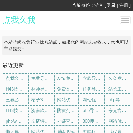
当前身份：游客 [
登录
|
注册
]
点我久我
本站持续收集行业优秀站点，如果您的网站未被收录，您也可以
主动提交~
最近更新
点我久我_广告任务网_最用心的任务网
免费导航网
友情免费链接网
欣欣导航网
久久发威客_广告任务网_最用心的任务网
H43技术网 - 网址导航、在线工具、技术教程一体站点，学习技术从这里开始
林冲导航网
免费友情链接网k
任务导航一个优秀收录网站
站长工具_必应权重查询 - 爱站网
三氟乙酸,三氟乙酸酐,叔丁醇钾,偶氮二异丁腈,N-甲基吡咯烷酮,二甲基二硫醚,异丁酸,对氯苯酚_山东欣烨化工
桔子SEO - 外链查询_批量查网站反链_老域名_网站建站历史记录_关键字检测_站长工具网
网站优化_免费发广告外链_SEO软文推广_站长网址收录_博客趣
网站优化_免费发广告外链_SEO软文推广_站长网址收录_博客趣
php导航网一个优秀收录网站
H43技术网 - 网址导航、在线工具、技术教程一体站点，学习技术从这里开始
济南欣烨生物-N-甲基吡咯烷酮,四氢噻吩,对苯醌,对苯二酚,氧化苯乙烯,苯乙酮,间苯二甲醚,环戊酮
防黄剂,丁酰肼原药,异戊烯醇321,对苯二酚,异戊醇,异戊烯醛,_济南欣欣化工
php导航一个优秀收录网站
夸克官网_电脑版下载_你的AI搜索
php导航一个优秀收录网站
友情链接买卖_友情链接交易平台 - 55Links
外链查询_反链查询结果 - 爱站网
360搜索，SO靠谱
网站优化_免费发广告外链_SEO软文推广_php秒收录
懒人导航网_收录精选的导航网站
网站优化_免费发广告外链_SEO软文推广_任务导航
神马搜索
海南租房网-海南房屋租赁,海南房子出租,海南出租房屋,海南房地产中介,海南个人租房信息
武汉高考信息网-武汉高考时间,武汉高考复读,武汉志愿填报,武汉高考分数线,武汉高考成绩查询