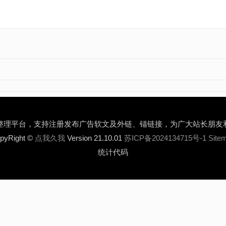
整理平台，支持注册发布广告软文及外链、锚链接，为广大站长朋友
pyRight ©
点我久我
Version 21.10.01
苏ICP备2024134715号-1
Site
统计代码