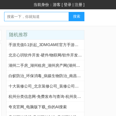
当前身份：游客 [
登录
|
注册
]
搜索
随机推荐
手游充值0.1折起_3DMGAME官方手游折扣平台_最新最热门的游戏免费下载
北京心玥软件开发-硬件/物联网/软件开发外包公司|专注定制化开发
湖州二手房_湖州租房_湖州房产网(湖州链家网)
白蚁防治_环保消毒_病媒生物防治_南昌博卫有害生物防治有限公司
十大装修公司_北京装修公司_装修公司排行榜_北京一起装修网
杭州分类信息网-免费发布与查询-杭州良时百业招商网
夸克官网_电脑版下载_你的AI搜索