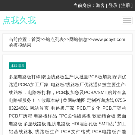
当前身份：游客 [
登录
|
注册
]
点我久我
当前位置：
首页
>>
站点列表
>>
网站信息
>>www.pcbylt.com
的模拟结果
抓取结果
多层电路板打样|双面线路板生产|大批量PCB板加急|深圳优路通PCBA加工厂家 电路板/线路板厂优路通科技主要生产:线路板，电路板打样，PCB板加急及PCBA/SMT贴片全套电路板服务！ ⭐ 收藏本站 | 🌐 网站地图 定制咨询热线 0755-83224981 网站首页 电路板厂家 PCB厂文化 PCB厂架构 PCB厂历程 电路板样品 FPC柔性线路板 软硬结合板 双面电路板 多层线路板 阻抗电路板 HDI埋盲孔板 SMT贴片加工 铝基线路板 线路板生产 PCB文件格式 PCB电路板产能 PCB交货周期 PCB生产设备 FPC线路板产能 FPC生产流程 线路板资讯 线路板厂家新闻 电路板行业新闻 线路板技术交流 SMT贴片加工 SMT/DIP加工 PCBA整体承接 电子整机产品代工 SMT/PCBA贴片图 PCB板质保 电路板制造流程 线路板品质保证 电路板生产环保 PCB板加急 24小时加急板 48小时加急板 72小时加急板 96小时加急板 线路板答疑 PCB生产定制 联系PCB板厂 热门搜索： 双面线路板 多层电路板 6层电路板 12层线路板 铜基线路板 电路板厂家 PCBA PCB sample 电路板样品 --> FPC柔性线路板 软硬结合板 双面电路板 多层线路板 阻抗电路板 HDI埋盲孔板 SMT贴片加工 铝基线路板 FPC双面板妇科用品灯 阻抗线路板08 阻抗线路板01 smt贴片代工 COB铝基板 网球PCBA线路板贴片样板展示 两层FPC 工业设备PCBA >">查看更多>> 品质层层把关质量达到国际标准 专注高精密多层板、阻抗板、HDI板、软硬结合板、SMT贴片 全国服务咨询热线： 0755-83224981 PCB QUALITY SUPPLIER选优路通电路板厂的优势 事实胜于雄辩，服务创造价值 01 电路板来料用品牌，从源头保障线路板质量 电路板板材：生益,KB,建滔, Arlon,Nelco, Taconic, Hitachi, etc.； 线路板药水 : Rohm&Haas (US) Atotech (Germany) Umicore (Germany)； 线路板油墨：Taiyo (Japan) 干膜 : Asahi (Japan), Dupont (US)； 02 配备PCBA贴片后焊组装生产线，满足成品出货需求 行业中少数配备PCBA贴片后焊组装生产线可完全实现成品交货，线路板生产与来料加工贴片（SMT）及后焊组装测试一条龙服务! 03 重细节保品质的线路板工艺能力 生产线路板层数 40层 线路板生产板厚 8.0mm 电路板生产厚径比 16:1 线路板生产铜厚 6OZ PCB板生产工作板尺寸 2000x610mm 4层电路板薄板 0.4mm 生产线路板孔/焊盘0.10/0.20mm 钻孔精度 +/-0.0005mm PTH孔径公差 +/-0.05mm PCB线宽/线距 0.075/0.075mm 04 严谨的品控系统，有效保障线路板/PCBA性能 严格按照IPC标准管控，保证出货品质合格率100% 执行品质PDCA循环流程，持续提升改进产品性能 进口美国戴安离子色谱测试仪（DIONEX ICS-900） 及温度循环检验设备保证线路板的高可靠性和稳定性 通过ISO9001质量体系和欧盟ROHS环保认证 电路板适用于家电数码、通信、安防、仪器仪表等领域 全国服务咨询热线： 0755-83224981 THANKS感谢以下企业长期以来对我们的支持技术革新为导向，品质服务赢取客户，我们与您一起前行 --> About Us 电路板厂家 深圳市优路通科技有限公司是致力于PCB板生产与SMT贴片生产的综合型线路板生产加工厂家，为更好的优化资源优路通PCB板厂把PCB打样与批量线路板生产划分成两条生产线，定格为高难度多层电路板样板加急与双面线路板大批量生产的电路板厂家。深圳市优路通科技有限公司印制电路板厂家生产的PCB板与高精密线路板应用于各种电子产品：汽车医疗、精密制造、电脑周边，LED屏；各种数码产品，音响耳机、仪器仪表等，生产工艺无铅喷锡、抗氧化(OSP)、沉金和镀金手指、HDI盲埋孔，盘中孔，阻抗测试等，现我司PCB线路板生产能力可以做到线宽线距可以做到2MIL,大批量可以做到3MIL,线路板孔径机器打孔可以做到0.15MM，激光打孔可以做到0.1MM。 深圳市优路通科技有限公司（线路板厂家）秉承品质至上、信誉第一、科学管理 长久发展的经营理念，实施尽我们所能的满足客户的需求和想法为经营理念，满足客户的电路板供货和线路板品质的···... 查看详情 立即咨询 Production PCB生产设备 SMT生产检测机AOI SMT设备全自动印刷机GD450 SMT设备上板机ML-XY250 SMT生产过炉12温 YS100高速通用模块贴片机SMT生产专用 cm402松下高速SMT贴片机