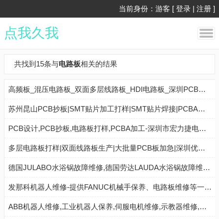
当前身份：游客 [
登录
|
注册
]
点我久我
共找到15条与
电路板
相关的结果
高频板_混压电路板_双面多层线路板_HDI电路板_深圳PCB线路板厂
苏州昆山PCB抄板|SMT贴片加工打样|SMT贴片焊接|PCBA加工|电路板抄板焊接|线路板焊接 - 昆山腾宸电子科技有限公司
PCB设计,PCB抄板,电路板打样,PCBA加工-深圳市宏力捷电子有限公司
多层电路板打样|双面线路板生产|大批量PCB板加急|深圳优路通PCBA加工厂家
德国JULABO水浴锅故障维修,德国劳达LAUDA水浴锅故障维修,医疗高压电源故障维修,恒温水浴锅故障维修,电路板维修_上海振朗机电设备中心 - 八方资源网
发那科机器人维修-提供FANUC机械手保养、电路板维修等一站式解决方案
ABB机器人维修,工业机器人保养,伺服电机维修,示教器维修,广州ABB机器人维修