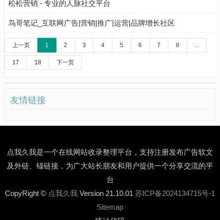
松松营销 - 专业的人脉社交平台
鸟哥笔记_互联网广告|营销|推广|运营|品牌增长社区
上一页
1
2
3
4
5
6
7
8
...
17
18
下一页
友情链接
点我久我是一个在线网站收录整理平台，支持注册发布广告软文
及外链、锚链接，为广大站长朋友和用户提供一个分享交流的平
台
CopyRight ©
点我久我
Version 21.10.01
苏ICP备2024134715号-1
Sitemap