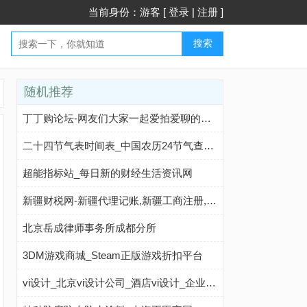
当前身份：游客 [
登录
|
注册
]
搜索
随机推荐
丁丁购论坛-网友们大家一起爱拍爱聊的社区！
二十四节气表时间表_中国农历24节气查询 - 二十四节气
超能指标站_每日新的财经生活资讯网
新疆财税网-新疆代理记账,新疆工商注册,新疆商标注册,新疆代办营业执照,新疆代理注册公司
北京岳成律师事务所成都分所
3DM游戏商城_Steam正版游戏折扣平台
vi设计_北京vi设计公司_酒店vi设计_企业_学校_房地产_空灵vi设计公司