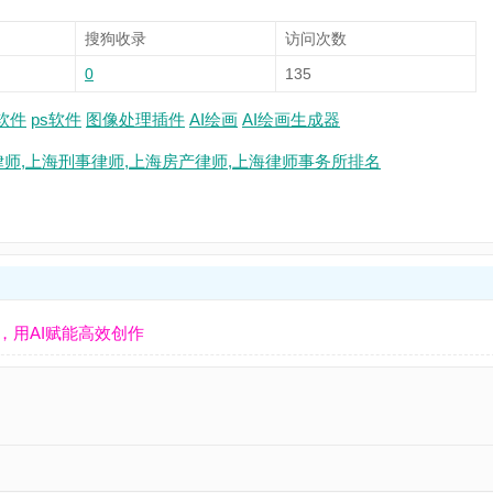
搜狗收录
访问次数
0
135
I软件
ps软件
图像处理插件
AI绘画
AI绘画生成器
律师,上海刑事律师,上海房产律师,上海律师事务所排名
理插件，用AI赋能高效创作