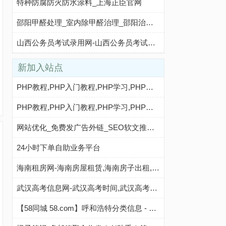
特种防腐防火防水涂料_上海正臣官网
邵阳甲醛处理_室内除甲醛治理_邵阳治理除甲醛公司
山西公务员考试录用网-山西公务员考试时间,山西公务员报名,山西公务员考试真题,山西公务员职位表,山西公务员考试成绩查询
新加入站点
PHP教程,PHP入门教程,PHP学习,PHP程序员,PHP网站,PHP视频教程,Mysql教程,CMS教程,AI秒收录 - AI秒收录
PHP教程,PHP入门教程,PHP学习,PHP程序员,PHP网站,PHP视频教程,Mysql教程,CMS教程,AI收录网 - AI收录网
网站优化_免费发广告外链_SEO软文推广_php秒收录
24小时下单自助业务平台
海南租房网-海南房屋租赁,海南房子出租,海南出租房屋,海南房地产中介,海南个人租房信息
武汉高考信息网-武汉高考时间,武汉高考复读,武汉志愿填报,武汉高考分数线,武汉高考成绩查询
【58同城 58.com】呼和浩特分类信息 - 本地 免费 高效