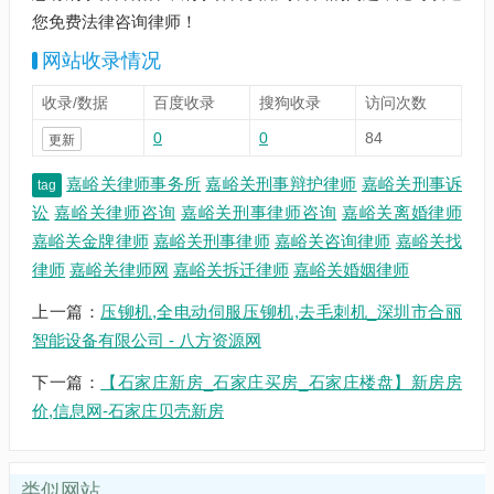
您免费法律咨询律师！
网站收录情况
收录/数据
百度收录
搜狗收录
访问次数
0
0
84
更新
嘉峪关律师事务所
嘉峪关刑事辩护律师
嘉峪关刑事诉
tag
讼
嘉峪关律师咨询
嘉峪关刑事律师咨询
嘉峪关离婚律师
嘉峪关金牌律师
嘉峪关刑事律师
嘉峪关咨询律师
嘉峪关找
律师
嘉峪关律师网
嘉峪关拆迁律师
嘉峪关婚姻律师
上一篇：
压铆机,全电动伺服压铆机,去毛刺机_深圳市合丽
智能设备有限公司 - 八方资源网
下一篇：
【石家庄新房_石家庄买房_石家庄楼盘】新房房
价,信息网-石家庄贝壳新房
类似网站