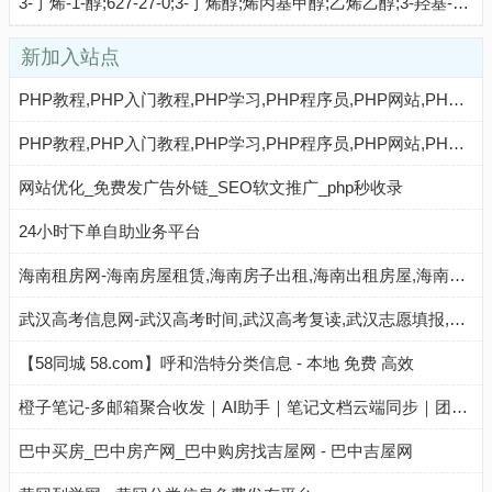
3-丁烯-1-醇;627-27-0;3-丁烯醇;烯丙基甲醇;乙烯乙醇;3-羟基-1-丁烯;,价格,生产厂家
新加入站点
PHP教程,PHP入门教程,PHP学习,PHP程序员,PHP网站,PHP视频教程,Mysql教程,CMS教程,AI秒收录 - AI秒收录
PHP教程,PHP入门教程,PHP学习,PHP程序员,PHP网站,PHP视频教程,Mysql教程,CMS教程,AI收录网 - AI收录网
网站优化_免费发广告外链_SEO软文推广_php秒收录
24小时下单自助业务平台
海南租房网-海南房屋租赁,海南房子出租,海南出租房屋,海南房地产中介,海南个人租房信息
武汉高考信息网-武汉高考时间,武汉高考复读,武汉志愿填报,武汉高考分数线,武汉高考成绩查询
【58同城 58.com】呼和浩特分类信息 - 本地 免费 高效
橙子笔记-多邮箱聚合收发｜AI助手｜笔记文档云端同步｜团队与个人高效协作工具
巴中买房_巴中房产网_巴中购房找吉屋网 - 巴中吉屋网