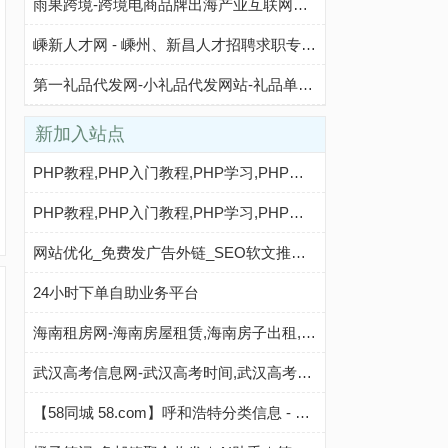
雨果跨境-跨境电商品牌出海产业互联网平台
嵊新人才网 - 嵊州、新昌人才招聘求职专业平台，嵊州新昌找工作，就选嵊新人才网
第一礼品代发网-小礼品代发网站-礼品单云仓一件代发平台
新加入站点
PHP教程,PHP入门教程,PHP学习,PHP程序员,PHP网站,PHP视频教程,Mysql教程,CMS教程,AI秒收录 - AI秒收录
PHP教程,PHP入门教程,PHP学习,PHP程序员,PHP网站,PHP视频教程,Mysql教程,CMS教程,AI收录网 - AI收录网
网站优化_免费发广告外链_SEO软文推广_php秒收录
24小时下单自助业务平台
海南租房网-海南房屋租赁,海南房子出租,海南出租房屋,海南房地产中介,海南个人租房信息
武汉高考信息网-武汉高考时间,武汉高考复读,武汉志愿填报,武汉高考分数线,武汉高考成绩查询
【58同城 58.com】呼和浩特分类信息 - 本地 免费 高效